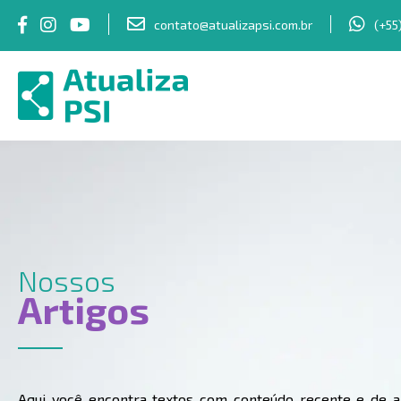
contato@atualizapsi.com.br
(+55
Nossos
Artigos
Aqui você encontra textos com conteúdo recente e de al