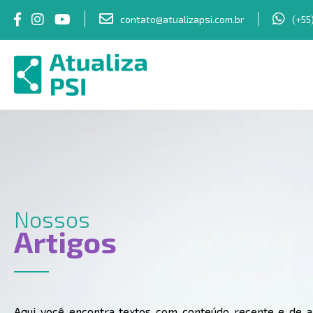
contato@atualizapsi.com.br
(+55
Nossos
Artigos
Aqui você encontra textos com conteúdo recente e de al