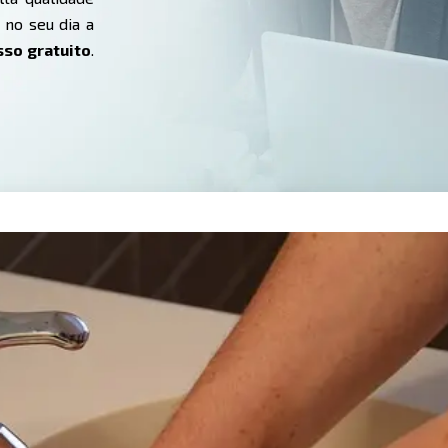
 no seu dia a
sso gratuito
.