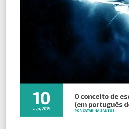
10
O conceito de es
(em português d
ago, 2019
POR CATARINA SANTOS