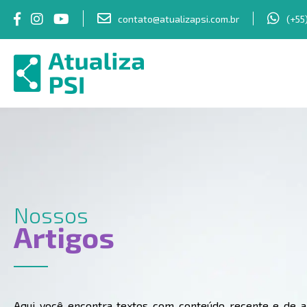
contato@atualizapsi.com.br
(+55
Nossos
Artigos
Aqui você encontra textos com conteúdo recente e de al