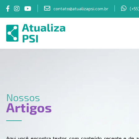
contato@atualizapsi.com.br
(+55
Nossos
Artigos
Aqui você encontra textos com conteúdo recente e de al