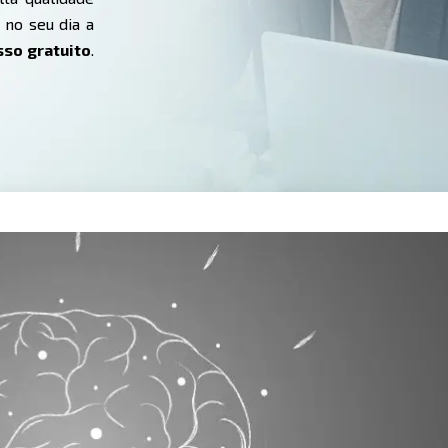
 no seu dia a
sso gratuito
.